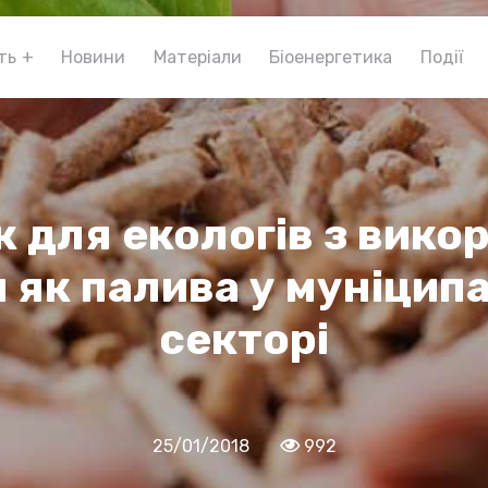
ть
Новини
Матеріали
Біоенергетика
Події
к для екологів з вико
и як палива у муніцип
секторі
25/01/2018
992