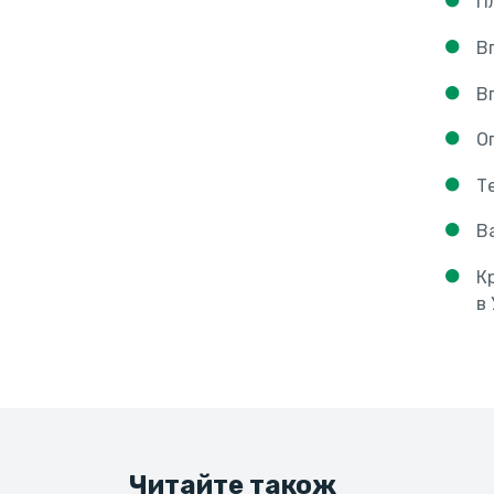
П
В
В
О
Т
В
К
в 
Читайте також