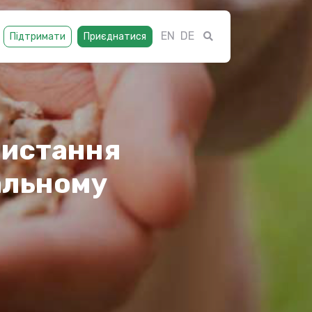
EN
DE
Підтримати
Приєднатися
ристання
альному