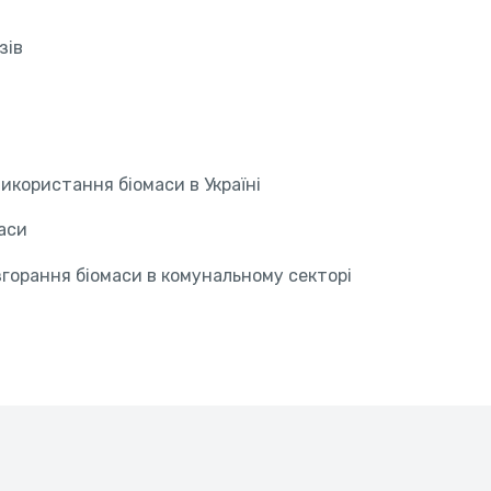
зів
икористання біомаси в Україні
аси
горання біомаси в комунальному секторі