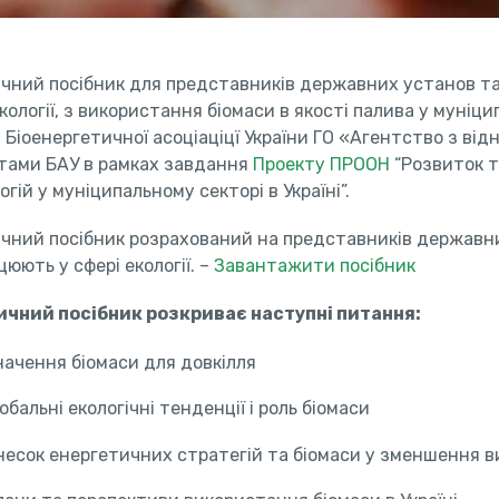
чний посібник для представників державних установ та
екології, з використання біомаси в якості палива у муніц
 Біоенергетичної асоціаціцї України ГО «Агентство з від
тами БАУ в рамках завдання
Проекту ПРООН
“Розвиток т
гій у муніципальному секторі в Україні”.
чний посібник розрахований на представників державни
юють у сфері екології. –
Завантажити посібник
чний посібник розкриває наступні питання:
начення біомаси для довкілля
обальні екологічні тенденції і роль біомаси
несок енергетичних стратегій та біомаси у зменшення вик