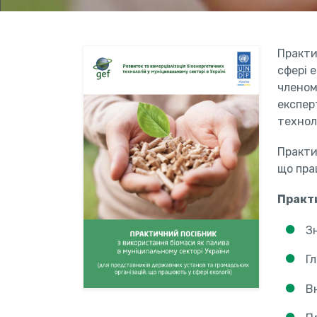
Практи
сфері 
членом
експер
техноло
Практи
що прац
Практи
З
Гл
В