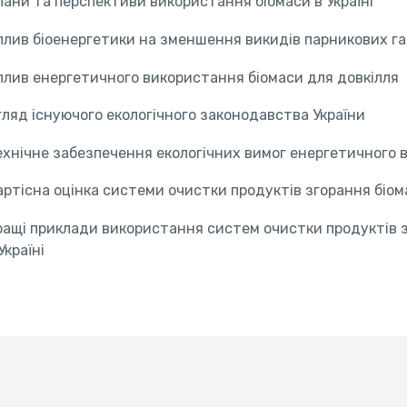
лани та перспективи використання біомаси в Україні
плив біоенергетики на зменшення викидів парникових га
плив енергетичного використання біомаси для довкілля
гляд існуючого екологічного законодавства України
ехнічне забезпечення екологічних вимог енергетичного в
артісна оцінка системи очистки продуктів згорання біом
ращі приклади використання систем очистки продуктів з
Україні