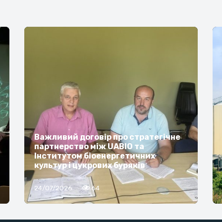
Важливий договір про стратегічне
партнерство між UABIO та
Інститутом біоенергетичних
культур і цукрових буряків
24/07/2026
64