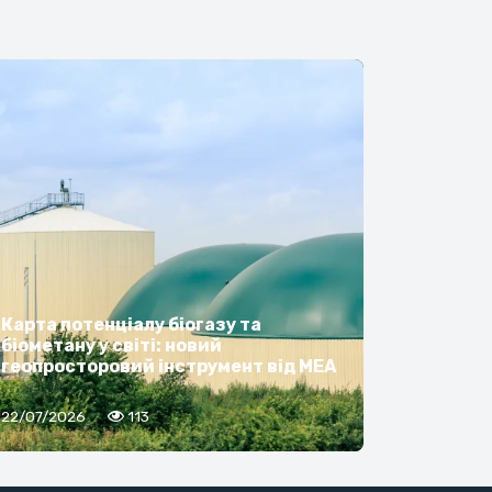
Карта потенціалу біогазу та
біометану у світі: новий
геопросторовий інструмент від МЕА
22/07/2026
113