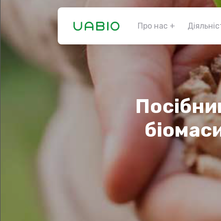
Про нас
Діяльніс
Посібни
біомас