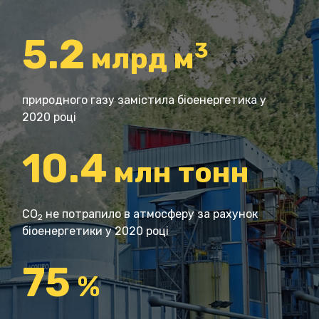
5.2
3
млрд м
природного газу замістила біоенергетика у
2020 році
10.4
млн тонн
CO
не потрапило в атмосферу за рахунок
2
біоенергетики у 2020 році
75
%