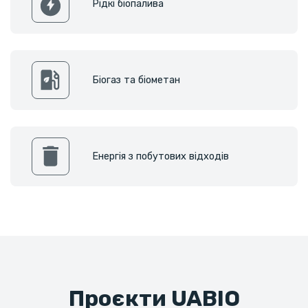
Рідкі біопалива
Біогаз та біометан
Енергія з побутових відходів
Проєкти UABIO