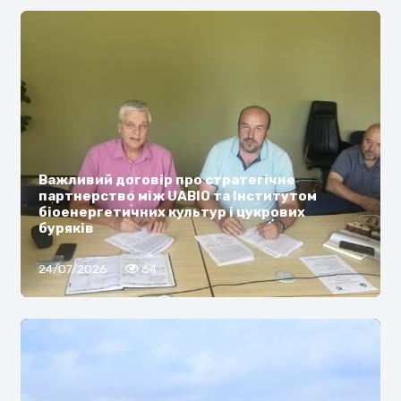
Важливий договір про стратегічне
партнерство між UABIO та Інститутом
біоенергетичних культур і цукрових
буряків
24/07/2026
64