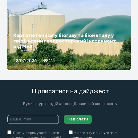
Карта потенціалу біогазу та біометану у
світі: новий геопросторовий інструмент
від МЕА
22/07/2026
113
Підписатися на дайджест
Будь в курсі подій асоціації, залишай свою пошту
Надіслати
Я хочу отримувати листи
я погоджуюсь з
угодою
про новини та події асоціації
*
користувача