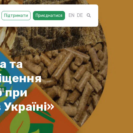
EN
DE
Підтримати
Приєднатися
а та
іщення
ю при
 Україні»