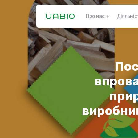
Про нас
Діяльніс
Пос
впров
прир
виробниц