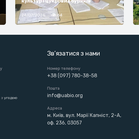
культур і цукрових буряків
24/07/2026
64
Зв’язатися з нами
ту
Номер телефону
+38 (097) 780-38-58
Пошта
info@uabio.org
 з
угодою
Адреса
м. Київ, вул. Марії Капніст, 2-А,
оф. 236, 03057