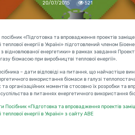
20/07/2015
521
посібник «Підготовка та впровадження проектів заміще
 теплової енергії в Україні» підготовлений членом Біоене
 з відновлюваної енергетики» в рамках завдання Проек
газу біомасою при виробництві теплової енергії».
сібника – дати відповіді на питання, що найчастіше вин
ергетичного використання біомаси в галузі теплопостач
 та організаційних моментів стосовно їх розробки та в
 суспільства в питаннях енергетичного використання бі
 Посібник «Підготовка та впровадження проектів замі
 теплової енергії в Україні» з сайту АВЕ