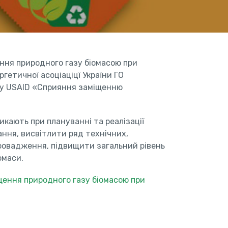
ння природного газу біомасою при
ргетичної асоціаціцї України ГО
ту USAID «Сприяння заміщенню
икають при плануванні та реалізації
ання, висвітлити ряд технічних,
провадження, підвищити загальний рівень
омаси.
щення природного газу біомасою при