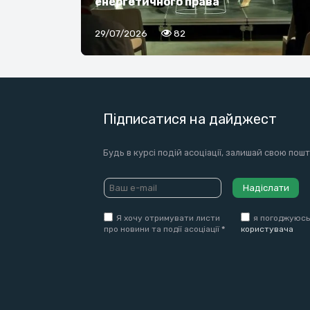
енергетичного права
29/07/2026
82
Підписатися на дайджест
Будь в курсі подій асоціації, залишай свою пош
Надіслати
Я хочу отримувати листи
я погоджуюсь
про новини та події асоціації
*
користувача