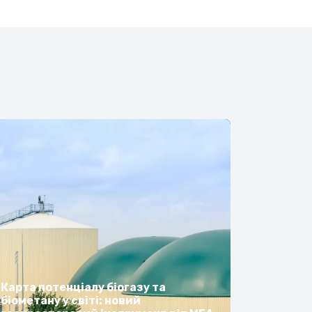
Карта потенціалу біогазу та
біометану у світі: новий