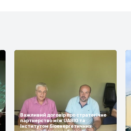
Важливий договір про стратегічне
партнерство між UABIO та
Інститутом біоенергетичних