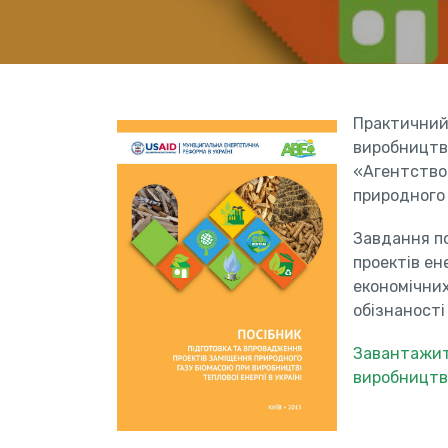
Практичний 
виробництві
«Агентство
природного 
Завдання по
проектів ен
економічних
обізнаності
Завантажити
виробництві