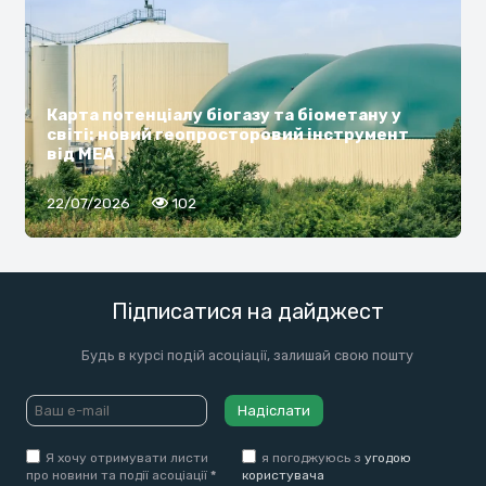
Карта потенціалу біогазу та біометану у
світі: новий геопросторовий інструмент
від МЕА
22/07/2026
102
Підписатися на дайджест
Будь в курсі подій асоціації, залишай свою пошту
Надіслати
Я хочу отримувати листи
я погоджуюсь з
угодою
про новини та події асоціації
*
користувача