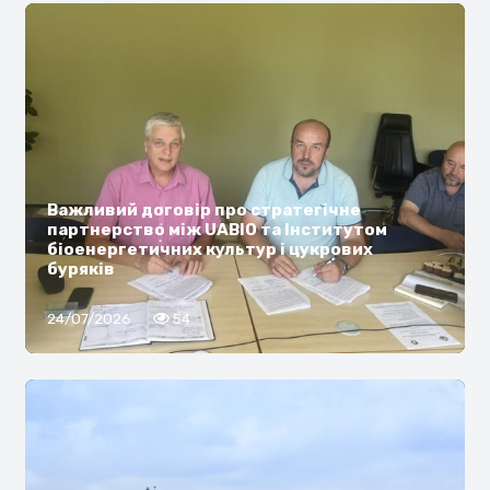
Важливий договір про стратегічне
партнерство між UABIO та Інститутом
біоенергетичних культур і цукрових
буряків
24/07/2026
54