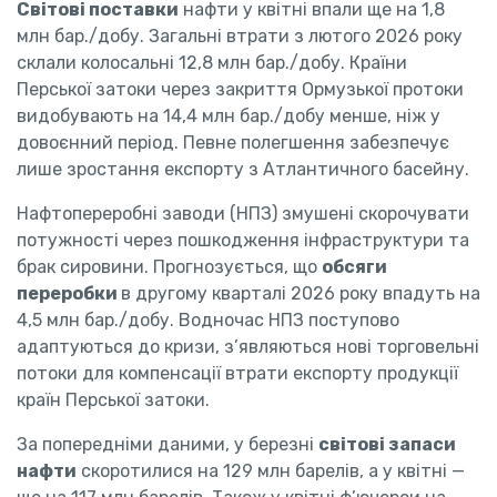
Світові поставки
нафти у квітні впали ще на 1,8
млн бар./добу. Загальні втрати з лютого 2026 року
склали колосальні 12,8 млн бар./добу. Країни
Перської затоки через закриття Ормузької протоки
видобувають на 14,4 млн бар./добу менше, ніж у
довоєнний період. Певне полегшення забезпечує
лише зростання експорту з Атлантичного басейну.
Нафтопереробні заводи (НПЗ) змушені скорочувати
потужності через пошкодження інфраструктури та
брак сировини. Прогнозується, що
обсяги
переробки
в другому кварталі 2026 року впадуть на
4,5 млн бар./добу. Водночас НПЗ поступово
адаптуються до кризи, з’являються нові торговельні
потоки для компенсації втрати експорту продукції
країн Перської затоки.
За попередніми даними, у березні
світові запаси
нафти
скоротилися на 129 млн барелів, а у квітні —