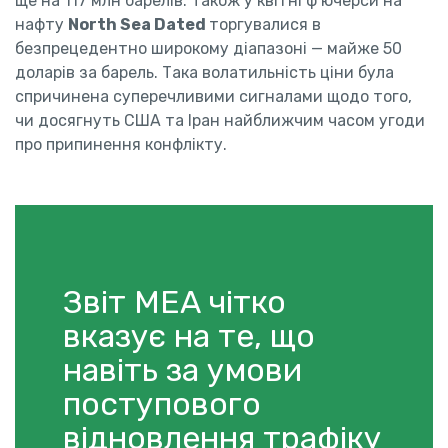
ще на 117 млн барелів. Також у квітні ф’ючерси на
нафту
North Sea Dated
торгувалися в
безпрецедентно широкому діапазоні — майже 50
доларів за барель. Така волатильність ціни була
спричинена суперечливими сигналами щодо того,
чи досягнуть США та Іран найближчим часом угоди
про припинення конфлікту.
Звіт МЕА чітко
вказує на те, що
навіть за умови
поступового
відновлення трафіку