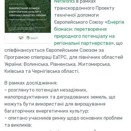
Networks
в рамках
транскордонного Проекту
технічної допомоги
Європейського Союзу «
Енергія
біомаси: перетворення
природного потенціалу на
регіональні партнерства
», що
співфінансується Європейським Союзом за
Програмою співпраці EaTPC, для північних областей
України: Волинська, Рівненська, Житомирська,
Київська та Чернігівська області.
В рамках дослідження
:
– розглянуто потенціал незадіяних,
малопродуктивних та деградованих земель, що
можуть бути використані для вирощування
багаторічних енергетичних культур;
– опитано учасників ринку щодо основних проблем
та викликів;