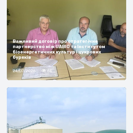
Важливий договір про стратегічне
партнерство між UABIO та Інститутом
біоенергетичних культур і цукрових
буряків
24/07/2026
64