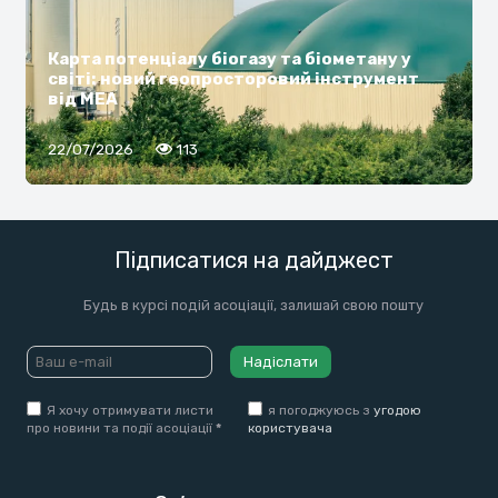
Карта потенціалу біогазу та біометану у
світі: новий геопросторовий інструмент
від МЕА
22/07/2026
113
Підписатися на дайджест
Будь в курсі подій асоціації, залишай свою пошту
Надіслати
Я хочу отримувати листи
я погоджуюсь з
угодою
про новини та події асоціації
*
користувача