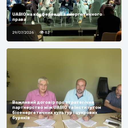
UABIO на конференції з енергетичного
права
29/07/2026
82
Важливий договір про стратегічне
партнерство між UABIO та Інститутом
біоенергетичних культур і цукрових
буряків