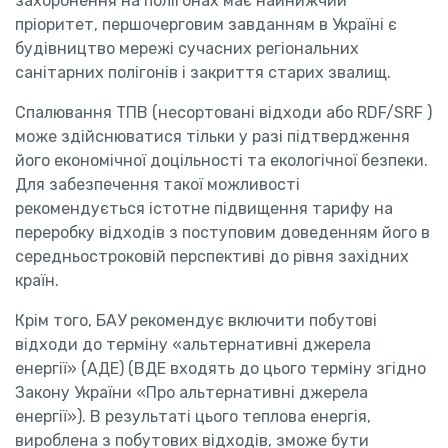
захоронення на полігонах має найнижчий
пріоритет, першочерговим завданням в Україні є
будівництво мережі сучасних регіональних
санітарних полігонів і закриття старих звалищ.
Спалювання ТПВ (несортовані відходи або RDF/SRF )
може здійснюватися тільки у разі підтвердження
його економічної доцільності та екологічної безпеки.
Для забезпечення такої можливості
рекомендується істотне підвищення тарифу на
переробку відходів з поступовим доведенням його в
середньостроковій перспективі до рівня західних
країн.
Крім того, БАУ рекомендує включити побутові
відходи до терміну «альтернативні джерела
енергії» (АДЕ) (ВДЕ входять до цього терміну згідно
Закону України «Про альтернативні джерела
енергії»). В результаті цього теплова енергія,
вироблена з побутових відходів, зможе бути