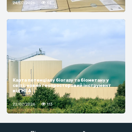
24/07/2026
64
Карта потенціалу біогазу та біометану у
світі: новий геопросторовий інструмент
від МЕА
22/07/2026
113