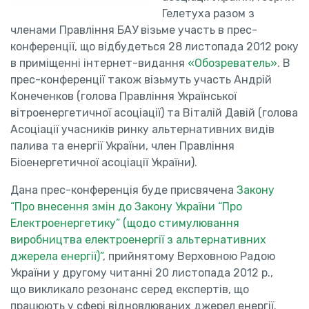
Гелетуха разом з
членами Правління БАУ візьме участь в прес-
конференції, що відбудеться 28 листопада 2012 року
в приміщенні інтернет-видання
«Обозреватель»
. В
прес-конференції також візьмуть участь Андрій
Конеченков (голова Правління Української
вітроенергетичної асоціації) та Віталій Давій (голова
Асоціації учасників ринку альтернативних видів
палива та енергії України, член Правління
Біоенергетичної асоціації України).
Дана прес-конференція буде присвячена
Закону
“Про внесення змін до Закону України “Про
Електроенергетику” (щодо стимулювання
виробництва електроенергії з альтернативних
джерела енергії)”
, прийнятому Верховною Радою
України у другому читанні 20 листопада 2012 р.,
що
викликало резонанс серед експертів, що
працюють у сфері відновлюваних джерел енергії.