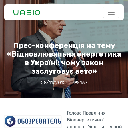
Прес-конференція на тему
«Відновлювальна енергетика
в Україні: чому закон
заслуговує вето»
28/11/2012
167
Голова Правління
Біоенергетичної
асоціації України, Георгій