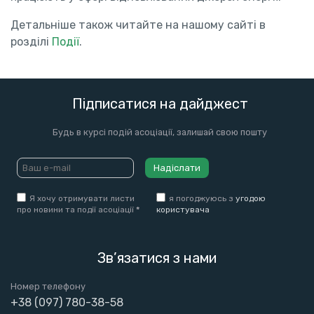
Детальніше також читайте на нашому сайті в
розділі
Події
.
Підписатися на дайджест
Будь в курсі подій асоціації, залишай свою пошту
Надіслати
Я хочу отримувати листи
я погоджуюсь з
угодою
про новини та події асоціації
*
користувача
Зв’язатися з нами
Номер телефону
+38 (097) 780-38-58