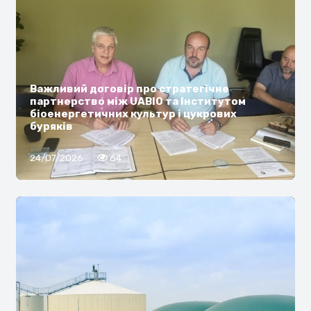
Важливий договір про стратегічне
партнерство між UABIO та Інститутом
біоенергетичних культур і цукрових
буряків
24/07/2026
64