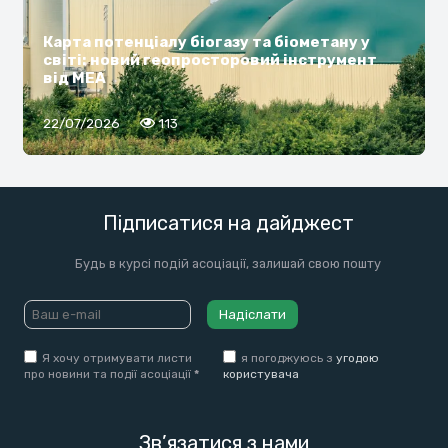
Карта потенціалу біогазу та біометану у
світі: новий геопросторовий інструмент
від МЕА
22/07/2026
113
Підписатися на дайджест
Будь в курсі подій асоціації, залишай свою пошту
Надіслати
Я хочу отримувати листи
я погоджуюсь з
угодою
про новини та події асоціації
*
користувача
Зв’язатися з нами