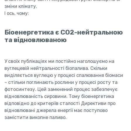
зміни клімату.
І ось, чому:
Біоенергетика є CO2-нейтральною
та відновлюваною
У своїх публікаціях ми постійно наголошуємо на
вуглецевій нейтральності біопалива. Скільки
виділяється вуглецю у процесі спалювання біомаси
– стільки поглинають рослини у процесі росту та
фотосинтезу. Цей замкнений процес забезпечує
відновлюваність сировини. Тому біоенергетика
відповідно до критеріїв сталості Директиви про
відновлювані джерела енергії має поступово
замістити викопне паливо.