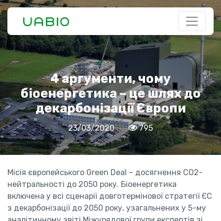
4 аргументи, чому
біоенергетика – це шлях до
декарбонізації Європи
23/03/2020
795
Місія європейського Green Deal – досягнення CO2-
нейтральності до 2050 року. Біоенергетика
включена у всі сценарії довготермінової стратегії ЄС
з декарбонізації до 2050 року, узагальнених у 5-му
аналітичному звіті Міжурядової групи експертів зі