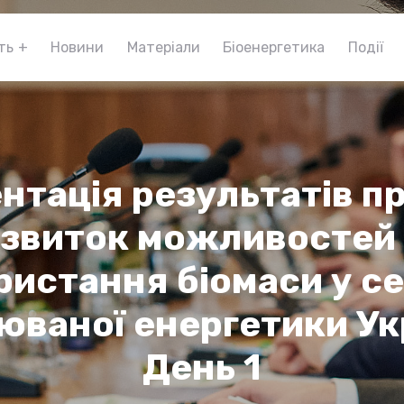
ть
Новини
Матеріали
Біоенергетика
Події
нтація результатів п
звиток можливостей
ристання біомаси у се
юваної енергетики Ук
День 1