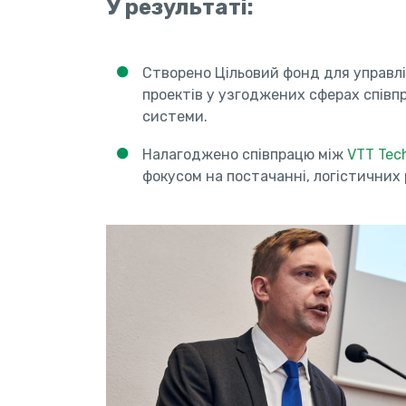
У результаті:
Створено Цільовий фонд для управл
проектів у узгоджених сферах співпр
системи.
Налагоджено співпрацю між
VTT Tech
фокусом на постачанні, логістичних 