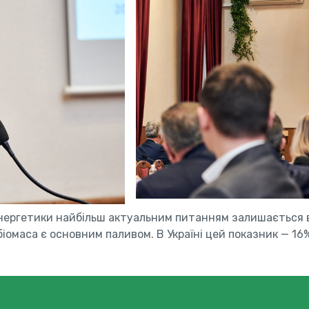
оенергетики найбільш актуальним питанням залишається 
біомаса є основним паливом. В Україні цей показник — 16%