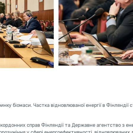
 ринку біомаси. Частка відновлюваної енергії в Фінляндії
закордонних справ Фінляндії та Державне агентство з е
розуміння у сфері енергоефективності, відновлюваних 