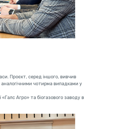
си. Проєкт, серед іншого, вивчив
 з аналогічними чотирма випадками у
ї «Галс Агро» та біогазового заводу в