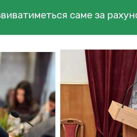
виватиметься саме за рахун