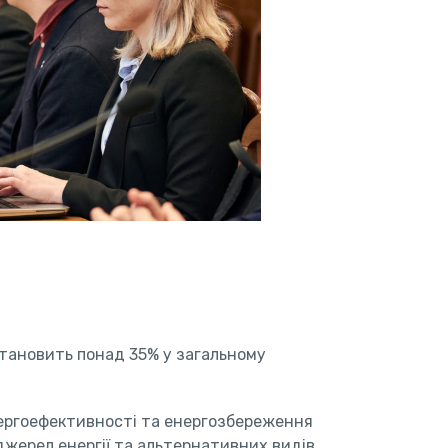
 становить понад 35% у загальному
нергоефективності та енергозбереження
джерел енергії та альтернативних видів