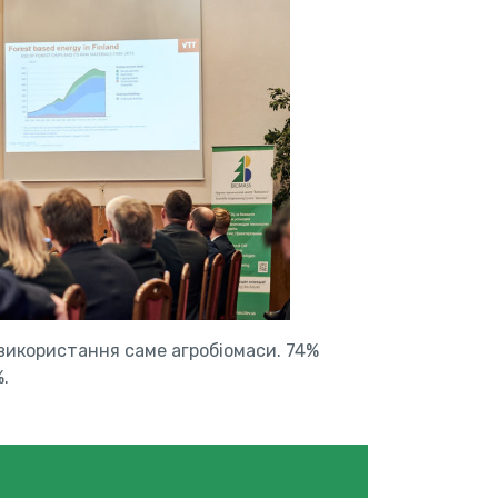
використання саме агробіомаси. 74%
.