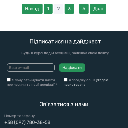
Назад
1
2
3
…
5
Далі
Підписатися на дайджест
Будь в курсі подій асоціації, залишай свою пошту
Надіслати
Я хочу отримувати листи
я погоджуюсь з
угодою
про новини та події асоціації
*
користувача
Зв’язатися з нами
Номер телефону
+38 (097) 780-38-58