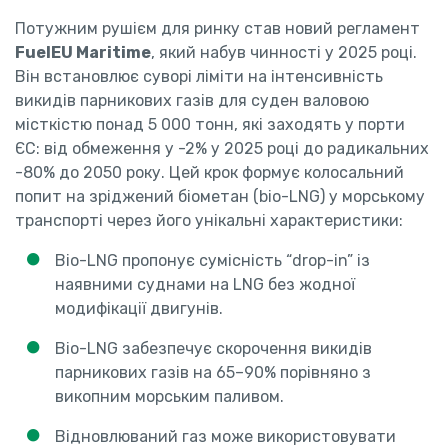
Потужним рушієм для ринку став новий регламент
FuelEU Maritime
, який набув чинності у 2025 році.
Він встановлює суворі ліміти на інтенсивність
викидів парникових газів для суден валовою
місткістю понад 5 000 тонн, які заходять у порти
ЄС: від обмеження у -2% у 2025 році до радикальних
-80% до 2050 року. Цей крок формує колосальний
попит на зріджений біометан (bio-LNG) у морському
транспорті через його унікальні характеристики:
Bio-LNG пропонує сумісність “drop-in” із
наявними суднами на LNG без жодної
модифікації двигунів.
Bio-LNG забезпечує скорочення викидів
парникових газів на 65–90% порівняно з
викопним морським паливом.
Відновлюваний газ може використовувати