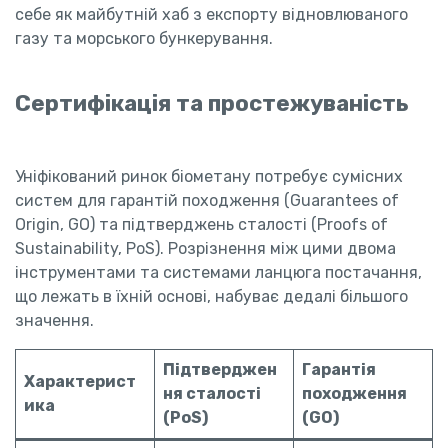
себе як майбутній хаб з експорту відновлюваного
газу та морського бункерування.
Сертифікація та простежуваність
Уніфікований ринок біометану потребує сумісних
систем для гарантій походження (Guarantees of
Origin, GO) та підтверджень сталості (Proofs of
Sustainability, PoS). Розрізнення між цими двома
інструментами та системами ланцюга постачання,
що лежать в їхній основі, набуває дедалі більшого
значення.
Підтверджен
Гарантія
Характерист
ня сталості
походження
ика
(PoS)
(GO)