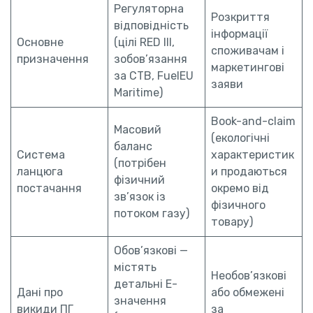
Регуляторна
Розкриття
відповідність
інформації
Основне
(цілі RED III,
споживачам і
призначення
зобов’язання
маркетингові
за СТВ, FuelEU
заяви
Maritime)
Book-and-claim
Масовий
(екологічні
баланс
Система
характеристик
(потрібен
ланцюга
и продаються
фізичний
постачання
окремо від
зв’язок із
фізичного
потоком газу)
товару)
Обов’язкові —
містять
Необов’язкові
детальні E-
Дані про
або обмежені
значення
викиди ПГ
за