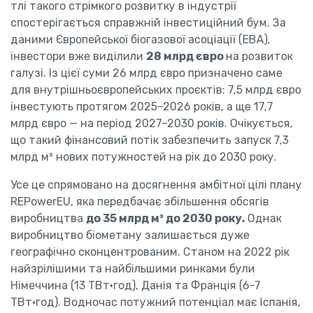
тлі такого стрімкого розвитку в індустрії
спостерігається справжній інвестиційний бум. За
даними Європейської біогазової асоціації (EBA),
інвестори вже виділили
28 млрд євро
на розвиток
галузі. Із цієї суми 26 млрд євро призначено саме
для внутрішньоєвропейських проєктів: 7,5 млрд євро
інвестують протягом 2025–2026 років, а ще 17,7
млрд євро — на період 2027–2030 років. Очікується,
що такий фінансовий потік забезпечить запуск 7,3
млрд м³ нових потужностей на рік до 2030 року.
Усе це спрямовано на досягнення амбітної цілі плану
REPowerEU, яка передбачає збільшення обсягів
виробництва
до 35 млрд м³ до 2030 року.
Однак
виробництво біометану залишається дуже
географічно сконцентрованим. Станом на 2022 рік
найзрілішими та найбільшими ринками були
Німеччина (13 ТВт·год), Данія та Франція (6-7
ТВт·год). Водночас потужний потенціал має Іспанія,