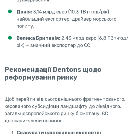
Данія:
3,14 млрд євро (10,3 ТВт·год/рік) —
найбільший експортер, драйвер морського
попиту.
Велика Британія:
2,43 млрд євро (6,8 ТВт·год/
рік) — значний експортер до ЄС.
Рекомендації Dentons щодо
реформування ринку
Щоб перейти від сьогоднішнього фрагментованого,
керованого субсидіями ландшафту до ліквідного,
загальноєвропейського ринку біометану, ЄС і
держави-члени повинні:
Скасувати національні експортні