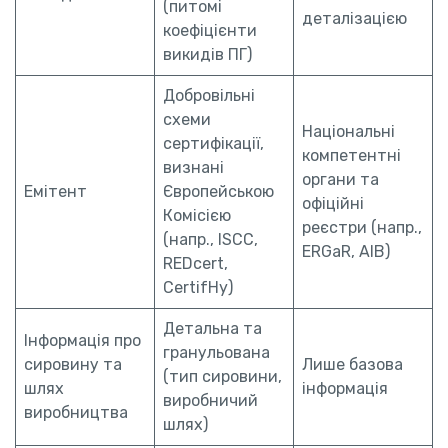
(питомі
деталізацією
коефіцієнти
викидів ПГ)
Добровільні
схеми
Національні
сертифікації,
компетентні
визнані
органи та
Емітент
Європейською
офіційні
Комісією
реєстри (напр.,
(напр., ISCC,
ERGaR, AIB)
REDcert,
CertifHy)
Детальна та
Інформація про
гранульована
сировину та
Лише базова
(тип сировини,
шлях
інформація
виробничий
виробництва
шлях)