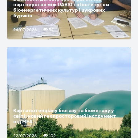
партнерство між UABIO та Інститутом
біоенергетичних культур і цукрових
буряків
24/07/2026
54
Карта потенціалу біогазу та біометану у
світі: новий геопросторовий інструмент
від МЕА
22/07/2026
102