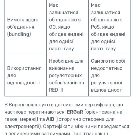
Має
Має
залишатися
залишатися
Вимога щодо
об’єднаною з
об’єднаною з
об’єднання
GO, якщо
PoS, якщо
(bundling)
обидва видані
обидва видані
для однієї
для однієї
партії газу
партії газу
Необхідне для
Самого по собі
Використання
виконання
недостатньо
для
регуляторних
для
відповідності
зобов’язань за
регуляторної
RED III
відповідності
В Європі співіснують дві системи сертифікації, що
частково перетинаються:
ERGaR
(орієнтована на
газові мережі) та
AIB
(історично створена для
електроенергії). Сертифікати між ними передаються
з величезними затримками. Так, трансакції