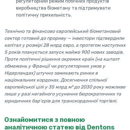
регуляторний режим побічних продуктів
виробництва біометану та підтримувати
політичну прихильність.
Технічно та фінансово європейський біометановий
сектор готовий до прориву — інвестори підтвердили
капітал у розмірі 28 млрд євро, а протягом наступних
5 років планується запуск майже 900 нових заводів.
Проте політичні рішення окремих країн (на кшталт
обмежень у Франції чи регуляторних умов у
Нідерландах) штучно замикають ринки в
національних кордонах. Досягнення спільної
європейської цілі у 35 млрд м³ до 2030 року можливе
лише у разі негайного усунення бюрократичних та
юридичних бар’єрів для транскордонної торгівлі.
Ознайомитися з повною
аналітичною статею від Dentons