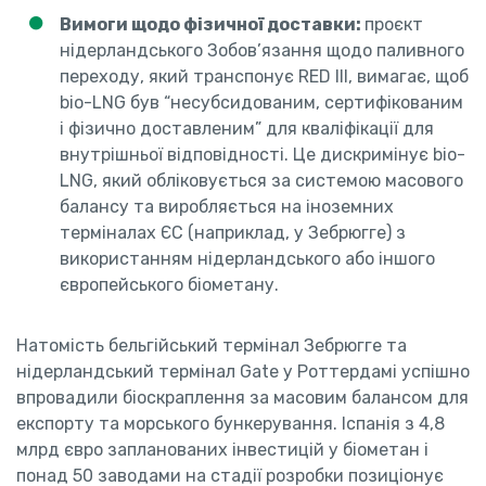
Вимоги щодо фізичної доставки:
проєкт
нідерландського Зобов’язання щодо паливного
переходу, який транспонує RED III, вимагає, щоб
bio-LNG був “несубсидованим, сертифікованим
і фізично доставленим” для кваліфікації для
внутрішньої відповідності. Це дискримінує bio-
LNG, який обліковується за системою масового
балансу та виробляється на іноземних
терміналах ЄС (наприклад, у Зебрюгге) з
використанням нідерландського або іншого
європейського біометану.
Натомість бельгійський термінал Зебрюгге та
нідерландський термінал Gate у Роттердамі успішно
впровадили біоскраплення за масовим балансом для
експорту та морського бункерування. Іспанія з 4,8
млрд євро запланованих інвестицій у біометан і
понад 50 заводами на стадії розробки позиціонує