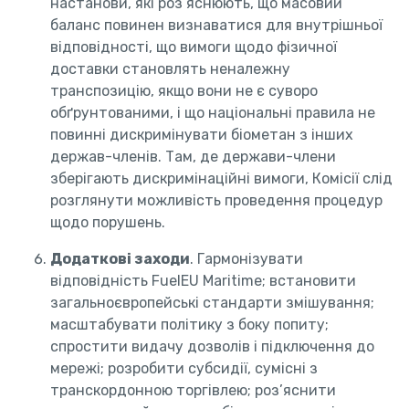
настанови, які роз’яснюють, що масовий
баланс повинен визнаватися для внутрішньої
відповідності, що вимоги щодо фізичної
доставки становлять неналежну
транспозицію, якщо вони не є суворо
обґрунтованими, і що національні правила не
повинні дискримінувати біометан з інших
держав-членів. Там, де держави-члени
зберігають дискримінаційні вимоги, Комісії слід
розглянути можливість проведення процедур
щодо порушень.
Додаткові заходи
. Гармонізувати
відповідність FuelEU Maritime; встановити
загальноєвропейські стандарти змішування;
масштабувати політику з боку попиту;
спростити видачу дозволів і підключення до
мережі; розробити субсидії, сумісні з
транскордонною торгівлею; роз’яснити