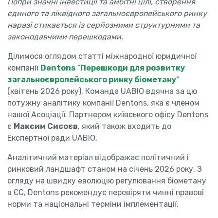
Попри значні інвестиції та амбітні цілі, створення
єдиного та ліквідного загальноєвропейського ринку
наразі стикається із серйозними структурними та
законодавчими перешкодами.
Ділимося оглядом статті міжнародної юридичної
компанії
Dentons
“
Перешкоди для розвитку
загальноєвропейського ринку біометану
“
(квітень 2026 року). Команда UABIO вдячна за цю
потужну аналітику компанії Dentons, яка є членом
нашої Асоціації. Партнером київського офісу Dentons
є
Максим Сисоєв
, який також входить до
Експертної ради UABIO.
Аналітичний матеріал відображає політичний і
ринковий ландшафт станом на січень 2026 року. З
огляду на швидку еволюцію регулювання біометану
в ЄС, Dentons рекомендує перевіряти чинні правові
норми та національні терміни імплементації.