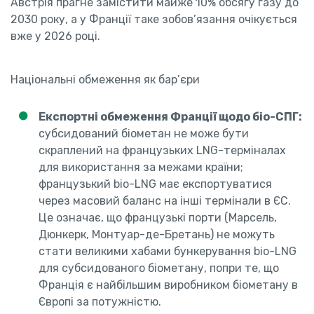
Австрія прагне замістити майже 10% обсягу газу до
2030 року, а у Франції таке зобов’язання очікується
вже у 2026 році.
Національні обмеження як бар’єри
Експортні обмеження Франції щодо біо-СПГ:
субсидований біометан не може бути
скраплений на французьких LNG-терміналах
для використання за межами країни;
французький bio-LNG має експортуватися
через масовий баланс на інші термінали в ЄС.
Це означає, що французькі порти (Марсель,
Дюнкерк, Монтуар-де-Бретань) не можуть
стати великими хабами бункерування bio-LNG
для субсидованого біометану, попри те, що
Франція є найбільшим виробником біометану в
Європі за потужністю.