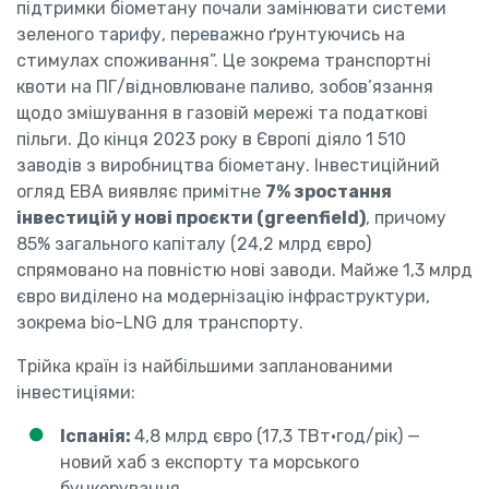
підтримки біометану почали замінювати системи
зеленого тарифу, переважно ґрунтуючись на
стимулах споживання”. Це зокрема транспортні
квоти на ПГ/відновлюване паливо, зобов’язання
щодо змішування в газовій мережі та податкові
пільги. До кінця 2023 року в Європі діяло 1 510
заводів з виробництва біометану. Інвестиційний
огляд EBA виявляє примітне
7% зростання
інвестицій у нові проєкти (greenfield)
, причому
85% загального капіталу (24,2 млрд євро)
спрямовано на повністю нові заводи. Майже 1,3 млрд
євро виділено на модернізацію інфраструктури,
зокрема bio-LNG для транспорту.
Трійка країн із найбільшими запланованими
інвестиціями:
Іспанія:
4,8 млрд євро (17,3 ТВт·год/рік) —
новий хаб з експорту та морського
бункерування.