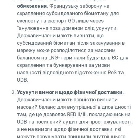
обмеження
. Французьку заборону на
скраплення субсидованого біометану для
експорту та експорт GO лише через
“анулювання поза доменом слід усунути.
Держави-члени мають визнати, що
субсидований біометан після закачування в
мережу може розподілятися за масовим
балансом на LNG-термінали будь-де в ЄС для
скраплення та бункерування за умови
наявності відповідного відстеження PoS та
UDB.
Усунути вимоги щодо фізичної доставки
.
Держави-члени мають повністю визнати
масовий баланс для внутрішньої відповідності
там, де це дозволяє RED II/III, покладаючись на
UDB та посилений аудит для простежуваності,
а не на вимоги щодо фізичної доставки, які
можуть порушувати принципи внутрішнього