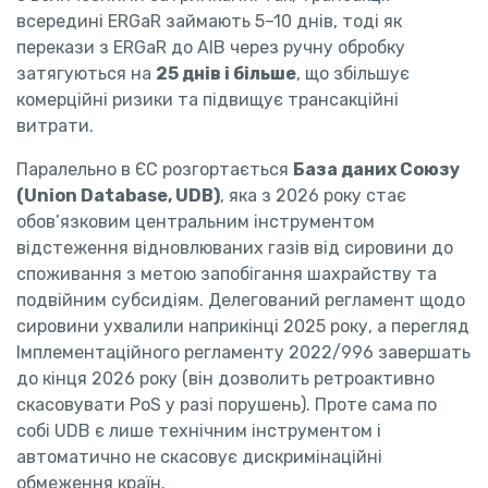
всередині ERGaR займають 5–10 днів, тоді як
перекази з ERGaR до AIB через ручну обробку
затягуються на
25 днів і більше
, що збільшує
комерційні ризики та підвищує трансакційні
витрати.
Паралельно в ЄС розгортається
База даних Союзу
(Union Database, UDB)
, яка з 2026 року стає
обов’язковим центральним інструментом
відстеження відновлюваних газів від сировини до
споживання з метою запобігання шахрайству та
подвійним субсидіям. Делегований регламент щодо
сировини ухвалили наприкінці 2025 року, а перегляд
Імплементаційного регламенту 2022/996 завершать
до кінця 2026 року (він дозволить ретроактивно
скасовувати PoS у разі порушень). Проте сама по
собі UDB є лише технічним інструментом і
автоматично не скасовує дискримінаційні
обмеження країн.