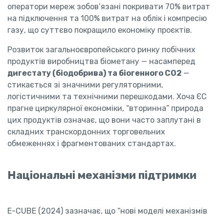
оператори мереж зобов’язані покривати 70% витрат
на підключення та 100% витрат на облік і компресію
газу, що суттєво покращило економіку проєктів.
Розвиток загальноєвропейського ринку побічних
продуктів виробництва біометану — насамперед
дигестату (біодобрива) та біогенного CO2
—
стикається зі значними регуляторними,
логістичними та технічними перешкодами. Хоча ЄС
прагне циркулярної економіки, “вторинна” природа
цих продуктів означає, що вони часто заплутані в
складних транскордонних торговельних
обмеженнях і фрагментованих стандартах.
Національні механізми підтримки
E-CUBE (2024) зазначає, що “нові моделі механізмів