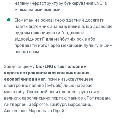
наявну інфраструктуру бункерування LNG із
мінімальними змінами.
Біометан на основі гною здатний досягати
навіть від’ємних значень викидів, що дозволяє
суднам накопичувати “надлишок
відповідності” для майбутніх років або
продавати його через механізми пулінгу іншим
операторам.
Завдяки цьому
bio-LNG став головним
короткостроковим шляхом виконання
екологічних вимог
, поки низьковуглецеве
електронне паливо (e-fuels) лише набирає
масштабу. Основний попит концентрується у
великих європейських портах, таких як Роттердам,
Антверпен, Зебрюгге, Гамбург, Барселона,
Альхесірас, Марсель та Пірей.