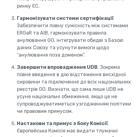
ринку ЄС.
Гармонізувати системи сертифікації
.
Забезпечити повну сумісність між системами
ERGaR та AIB, гармонізувати правила
анулювання GO, інтегрувати обидві з Базою
даних Союзу та усунути вимоги щодо
“анулювання поза доменом”.
Завершити впровадження UDB
. Зокрема
повне введення в дію відстеження висхідної
сировини та підключення до всіх національних
реєстрів GO. Визнати, що сама лише UDB не
усуне національні обмеження, якщо це не
супроводжуватиметься узгодженням політики
чи правовим примусом.
Настанови та примус з боку Комісії
.
Європейська Комісія має видати тлумачні