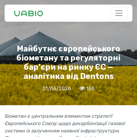
Майбутнє європейського
біометану та регуляторні
бар’єри на ринку ЄС —
аналітика від Dentons
01/06/2026
186
Біометан є центральним елементом стратегії
Європейського Союзу щодо декарбонізації газової
системи із залученням наявної інфраструктури.