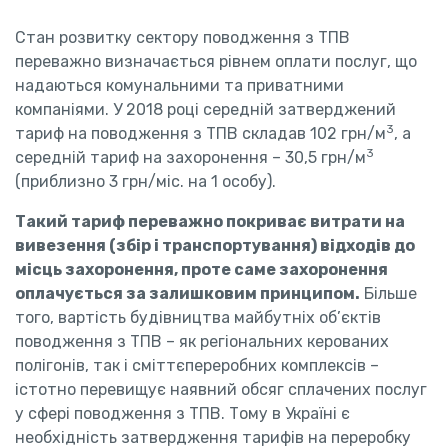
Стан розвитку сектору поводження з ТПВ
переважно визначається рівнем оплати послуг, що
надаються комунальними та приватними
компаніями. У 2018 році середній затверджений
3
тариф на поводження з ТПВ складав 102 грн/м
, а
3
середній тариф на захоронення – 30,5 грн/м
(приблизно 3 грн/міс. на 1 особу).
Такий тариф переважно покриває витрати на
вивезення (збір і транспортування) відходів до
місць захоронення, проте саме захоронення
оплачується за залишковим принципом.
Більше
того, вартість будівництва майбутніх об’єктів
поводження з ТПВ – як регіональних керованих
полігонів, так і сміттєпереробних комплексів –
істотно перевищує наявний обсяг сплачених послуг
у сфері поводження з ТПВ. Тому в Україні є
необхідність затвердження тарифів на переробку