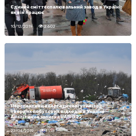
Єдиний сміттєспалювальний завод в Україні:
як він працює
10/12/2019
2 602
Перспективи енергетичної утилізації
твердих побутових відходів в Україні –
Аналітична записка UABIO 22
22/04/2019
1 110