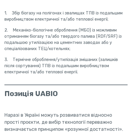
1. Збір біогазу на полігонах і звалищах ТПВ із подальшим
виробництвом електричної та/або теплової енергії;
2. Механіко-біологічне оброблення (МБО) із можливим
отриманням біогазу та/або твердого палива (RDF/SRF) із
подальшою утилізацією на цементних заводах або у
спеціалізованих ТЕЦ/котельнях;
3. Термічне оброблення/утилізація змішаних (залишків
після сортування) ТПВ із подальшим виробництвом
електричної та/або теплової енергії.
Позиція UABIO
Наразі в Україні можуть розвиватися відносно
прості проєкти, де вибір технології переважно
визначається принципом «розумної достатності».